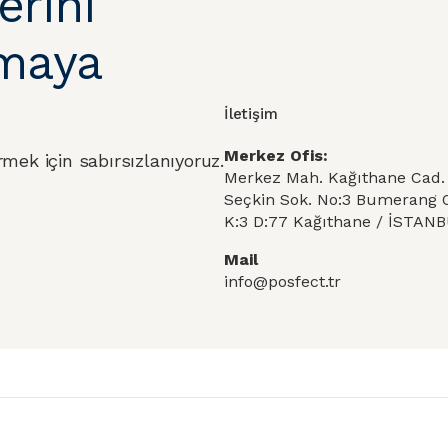
erini
lmaya
İletişim
Merkez Ofis:
rmek için sabırsızlanıyoruz.
Merkez Mah. Kağıthane Cad.
Seçkin Sok. No:3 Bumerang O
K:3 D:77 Kağıthane / İSTAN
Mail
info@posfect.tr
a
Kurumsal