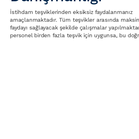
İstihdam teşviklerinden eksiksiz faydalanmanız
amaçlanmaktadır. Tüm teşvikler arasında maks
faydayı sağlayacak şekilde çalışmalar yapılmaktadı
personel birden fazla teşvik için uygunsa, bu doğ
faydalandırma yapılmaktadır.
Tamamen güvenlidir. Herhangi bir ceza ile karşıla
sıfırdır. Diğer danışmanlık firmalarından farklı ola
güvenliğiniz sağlanır. Sistemimiz Kişisel Verileri
Kanunu kapsamında uygunluk taşımaktadır.
Sabit bir ücreti yoktur. Size sağladığımız fayda üz
danışmanlık yüzdesi ile çalışılmaktadır. Sizin teşv
kazancınız olmadığı zaman, biz de kazanmayarak
çözüm ortaklığı sunulmaktadır.
Hemen Bilgi Al