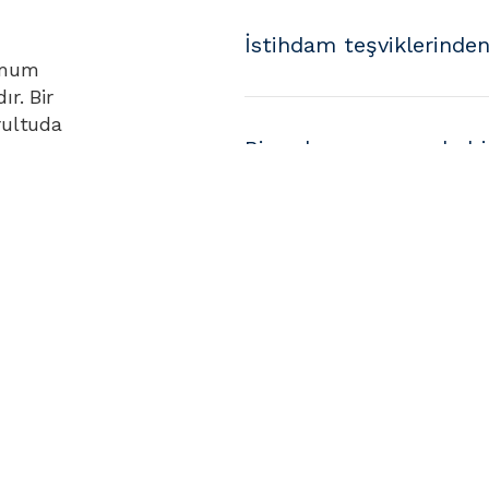
İstihdam teşviklerinden
imum
r. Bir
rultuda
Bir çalışan aynı anda b
şma riskiniz
rak, veri
n Korunması
Teşviklerden yararlanm
erinden bir
ik
 tam bir
Danışmanlık ücreti nası