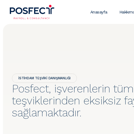
Anasayfa
Hakkım
İSTIHDAM TEŞVIKI DANIŞMANLIĞI
Posfect, işverenlerin tü
teşviklerinden eksiksiz f
sağlamaktadır.