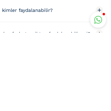
 kimler faydalanabilir?
irden fazla teşvikten faydalanabilir mi?
ak yasal açıdan güvenli mi?
l hesaplanıyor?